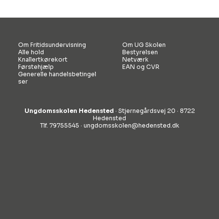
Om Fritidsundervisning
Om UG Skolen
Alle hold
Bestyrelsen
Knallertkørekort
Netværk
Førstehjælp
EAN og CVR
Generelle handelsbetingel
ser
Ungdomsskolen Hedensted
· Stjernegårdsvej 20 · 8722
Hedensted
Tlf. 79755545 ·
ungdomsskolen@hedensted.dk