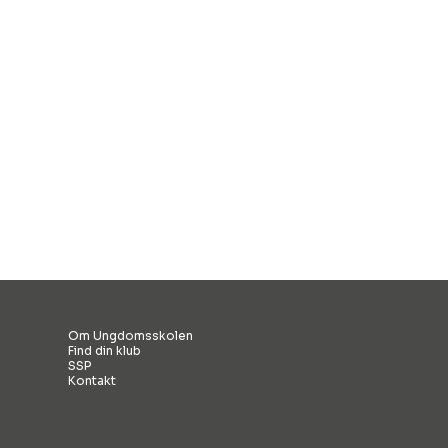
forår 2026
Søn. 14:00 - tor.
14:00
Tilmeld
Om Ungdomsskolen
Find din klub
SSP
Kontakt