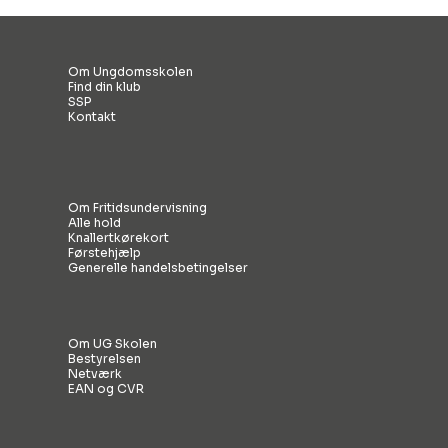
Om Ungdomsskolen
Find din klub
SSP
Kontakt
Om Fritidsundervisning
Alle hold
Knallertkørekort
Førstehjælp
Generelle handelsbetingelser
Om UG Skolen
Bestyrelsen
Netværk
EAN og CVR