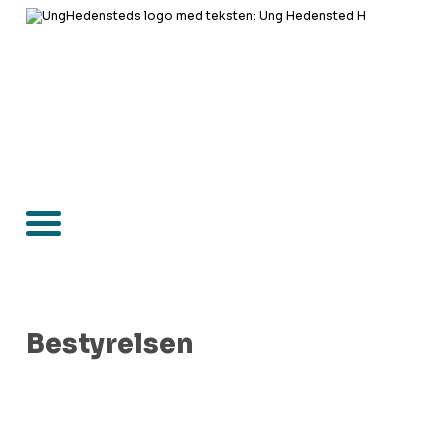
Bestyrelsen
Steffen Rosenhede Jensen
Tlf.: 4266 6556
Formand