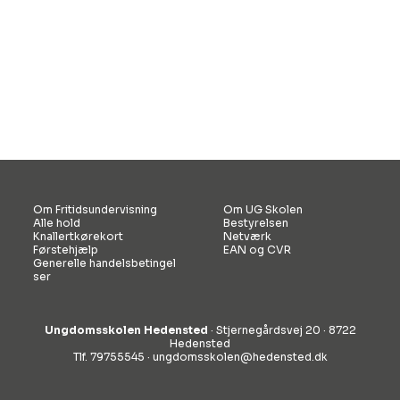
Om Fritidsundervisning
Om UG Skolen
Alle hold
Bestyrelsen
Knallertkørekort
Netværk
Førstehjælp
EAN og CVR
Generelle handelsbetingel
ser
Ungdomsskolen Hedensted
· Stjernegårdsvej 20 · 8722
Hedensted
Tlf. 79755545 ·
ungdomsskolen@hedensted.dk