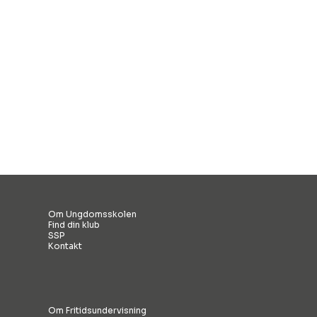
Voldspolitik
Antimobbestrategi
Om Ungdomsskolen
Find din klub
SSP
Kontakt
Om Fritidsundervisning