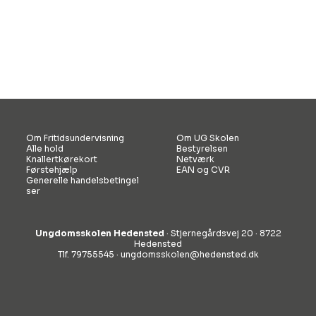
Om Fritidsundervisning
Om UG Skolen
Alle hold
Bestyrelsen
Knallertkørekort
Netværk
Førstehjælp
EAN og CVR
Generelle handelsbetingel
ser
Ungdomsskolen Hedensted
· Stjernegårdsvej 20 · 8722
Hedensted
Tlf. 79755545 ·
ungdomsskolen@hedensted.dk