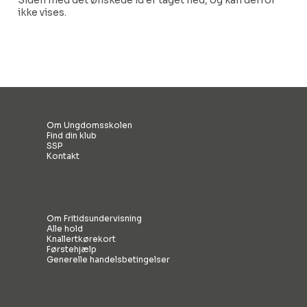
Siden med det ønskede id er taget ned, og kan derfor
ikke vises.
Om Ungdomsskolen
Find din klub
SSP
Kontakt
Om Fritidsundervisning
Alle hold
Knallertkørekort
Førstehjælp
Generelle handelsbetingelser