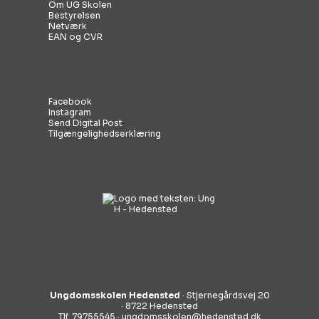
Om UG Skolen
Bestyrelsen
Netværk
EAN og CVR
Facebook
Instagram
Send Digital Post
Tilgængelighedserklæring
Ungdomsskolen Hedensted
· Stjernegårdsvej 20
· 8722 Hedensted
Tlf. 79755545 ·
ungdomsskolen@hedensted.dk