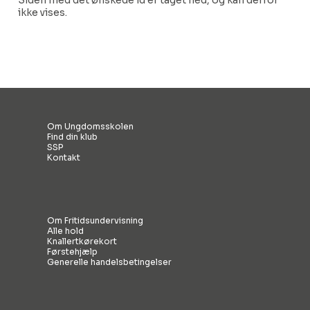
Siden med det ønskede id er taget ned, og kan derfor
ikke vises.
Om Ungdomsskolen
Find din klub
SSP
Kontakt
Om Fritidsundervisning
Alle hold
Knallertkørekort
Førstehjælp
Generelle handelsbetingelser