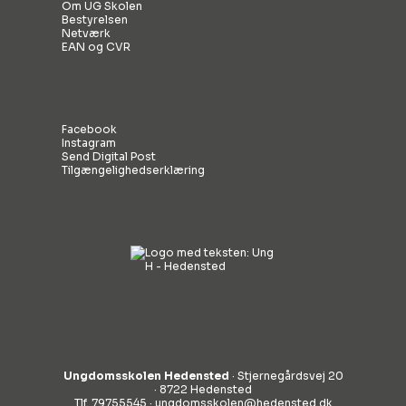
Om UG Skolen
Bestyrelsen
Netværk
EAN og CVR
Facebook
Instagram
Send Digital Post
Tilgængelighedserklæring
Ungdomsskolen Hedensted
· Stjernegårdsvej 20
· 8722 Hedensted
Tlf. 79755545 ·
ungdomsskolen@hedensted.dk