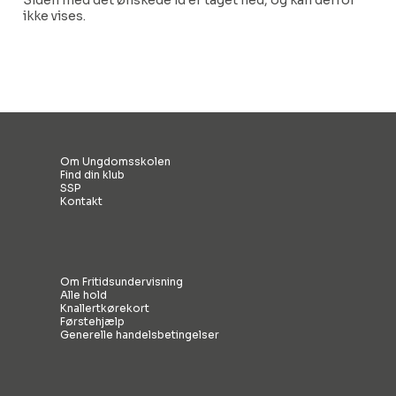
Siden med det ønskede id er taget ned, og kan derfor
ikke vises.
Om Ungdomsskolen
Find din klub
SSP
Kontakt
Om Fritidsundervisning
Alle hold
Knallertkørekort
Førstehjælp
Generelle handelsbetingelser