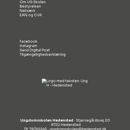
Om UG Skolen
Bestyrelsen
Netværk
EAN og CVR
Facebook
Instagram
Send Digital Post
Tilgængelighedserklæring
Ungdomsskolen Hedensted
· Stjernegårdsvej 20
· 8722 Hedensted
Tlf. 79755545 ·
ungdomsskolen@hedensted.dk