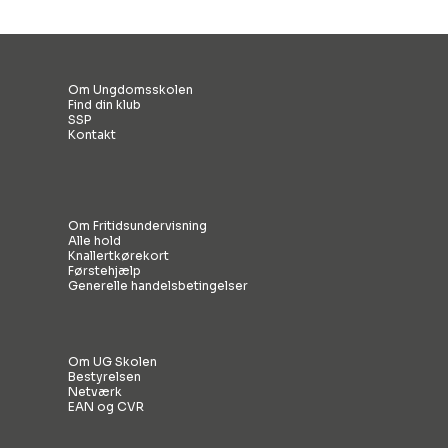
Om Ungdomsskolen
Find din klub
SSP
Kontakt
Om Fritidsundervisning
Alle hold
Knallertkørekort
Førstehjælp
Generelle handelsbetingelser
Om UG Skolen
Bestyrelsen
Netværk
EAN og CVR