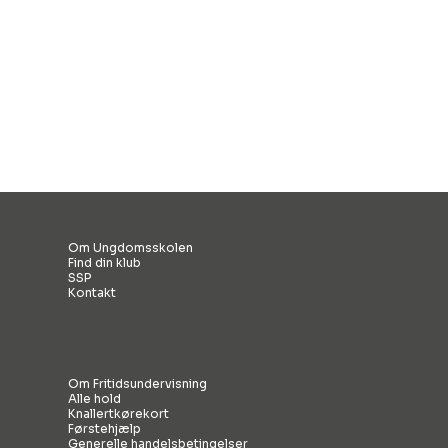
Om Ungdomsskolen
Find din klub
SSP
Kontakt
Om Fritidsundervisning
Alle hold
Knallertkørekort
Førstehjælp
Generelle handelsbetingelser